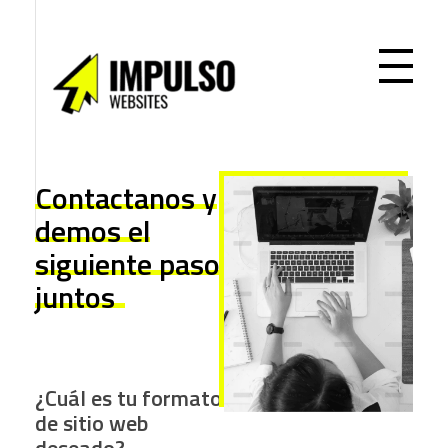
Impulso Websites
Diseño web WordPress profesional
Contactanos
y
demos el
siguiente paso
juntos
¿Cuál es tu formato
de sitio web