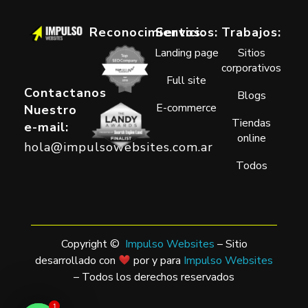
Reconocimientos:
Servicios:
Trabajos:
Landing page
Sitios
corporativos
Full site
Contactanos
Blogs
E-commerce
Nuestro
Tiendas
e-mail:
online
hola@impulsowebsites.com.ar
Todos
Copyright ©
Impulso Websites
– Sitio
desarrollado con
por y para
Impulso Websites
– Todos los derechos reservados
1